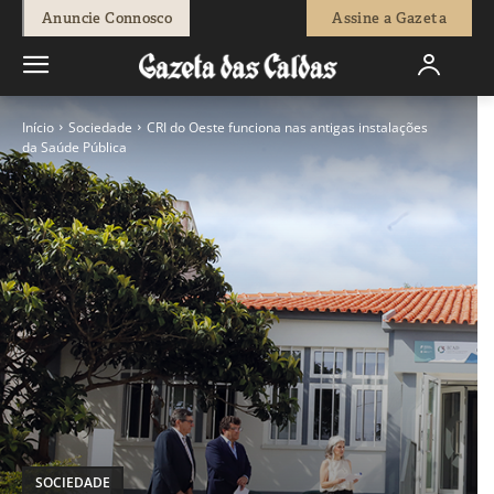
Anuncie Connosco
Assine a Gazeta
Início
Sociedade
CRI do Oeste funciona nas antigas instalações
da Saúde Pública
SOCIEDADE