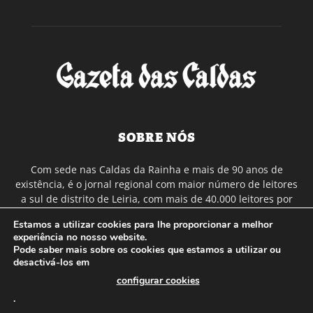
SOBRE NÓS
Com sede nas Caldas da Rainha e mais de 90 anos de
existência, é o jornal regional com maior número de leitores
a sul de distrito de Leiria, com mais de 40.000 leitores por
toda a região Oeste. Jornal com distribuição em Portugal
Estamos a utilizar cookies para lhe proporcionar a melhor
Continental e assinatura online.
experiência no nosso website.
Pode saber mais sobre os cookies que estamos a utilizar ou
desactivá-los em
SIGA-NOS
configurar cookies
.