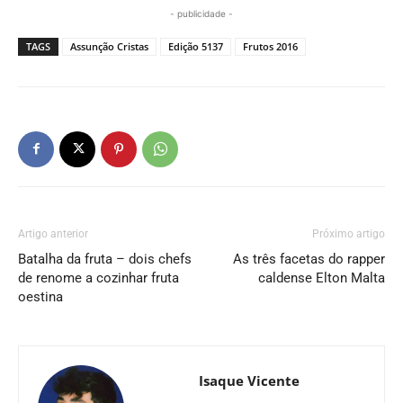
- publicidade -
TAGS
Assunção Cristas
Edição 5137
Frutos 2016
Artigo anterior
Próximo artigo
Batalha da fruta – dois chefs
As três facetas do rapper
de renome a cozinhar fruta
caldense Elton Malta
oestina
Isaque Vicente