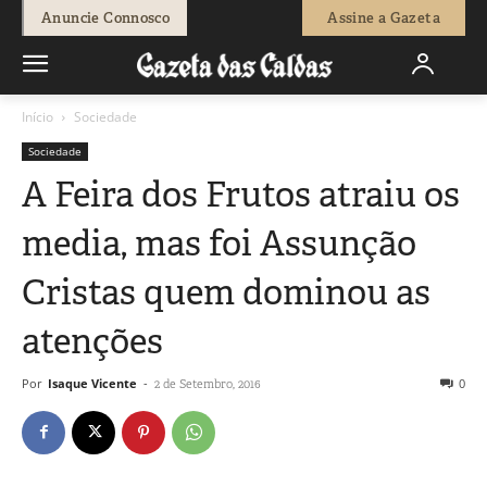
Anuncie Connosco
Assine a Gazeta
Início
Sociedade
Sociedade
A Feira dos Frutos atraiu os
media, mas foi Assunção
Cristas quem dominou as
atenções
Por
Isaque Vicente
-
0
2 de Setembro, 2016