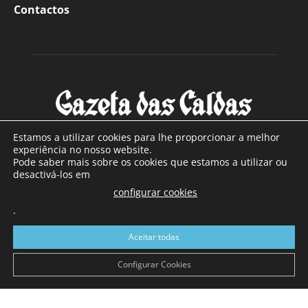
Contactos
Estamos a utilizar cookies para lhe proporcionar a melhor
experiência no nosso website.
Pode saber mais sobre os cookies que estamos a utilizar ou
SOBRE NÓS
desactivá-los em
configurar cookies
Com sede nas Caldas da Rainha e mais de 90 anos de
.
existência, é o jornal regional com maior número de leitores
a sul de distrito de Leiria, com mais de 40.000 leitores por
Aceitar todas
toda a região Oeste. Jornal com distribuição em Portugal
Continental e assinatura online.
Configurar Cookies
SIGA-NOS