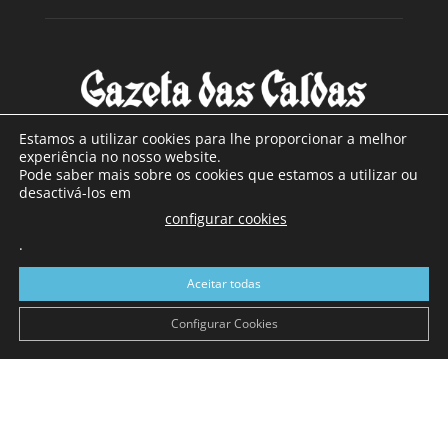
Estamos a utilizar cookies para lhe proporcionar a melhor
experiência no nosso website.
Pode saber mais sobre os cookies que estamos a utilizar ou
SOBRE NÓS
desactivá-los em
configurar cookies
Com sede nas Caldas da Rainha e mais de 90 anos de
.
existência, é o jornal regional com maior número de leitores
a sul de distrito de Leiria, com mais de 40.000 leitores por
Aceitar todas
toda a região Oeste. Jornal com distribuição em Portugal
Continental e assinatura online.
Configurar Cookies
SIGA-NOS