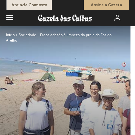
Anuncie Connosco
Assine a Gazeta
Início
Sociedade
Fraca adesão à limpeza da praia da Foz do
Arelho