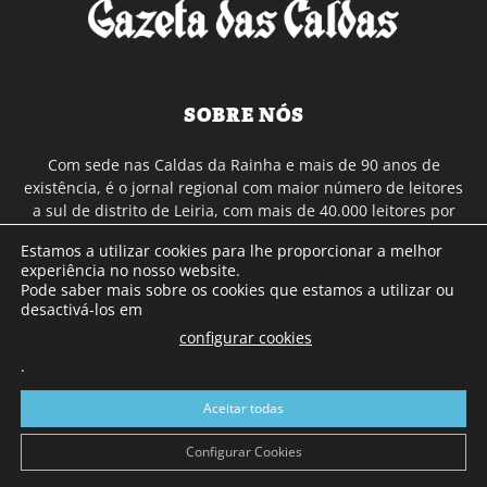
SOBRE NÓS
Com sede nas Caldas da Rainha e mais de 90 anos de
existência, é o jornal regional com maior número de leitores
a sul de distrito de Leiria, com mais de 40.000 leitores por
toda a região Oeste. Jornal com distribuição em Portugal
Estamos a utilizar cookies para lhe proporcionar a melhor
Continental e assinatura online.
experiência no nosso website.
Pode saber mais sobre os cookies que estamos a utilizar ou
desactivá-los em
SIGA-NOS
configurar cookies
.
Aceitar todas
Configurar Cookies
© Gazeta das Caldas - 2026