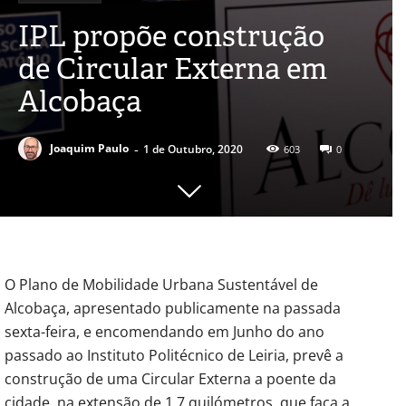
IPL propõe construção
de Circular Externa em
Alcobaça
-
Joaquim Paulo
1 de Outubro, 2020
603
0
O Plano de Mobilidade Urbana Sustentável de
Alcobaça, apresentado publicamente na passada
sexta-feira, e encomendando em Junho do ano
passado ao Instituto Politécnico de Leiria, prevê a
construção de uma Circular Externa a poente da
cidade, na extensão de 1,7 quilómetros, que faça a