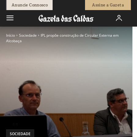
Anuncie Connosco
Assine a Gazeta
Início
Sociedade
IPL propõe construção de Circular Externa em
Alcobaça
SOCIEDADE