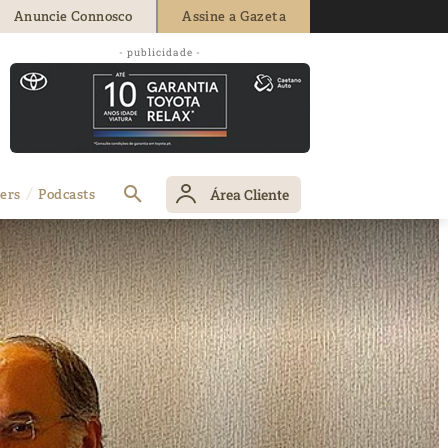
Anuncie Connosco
Assine a Gazeta
- publicidade -
Área Cliente
ers
Podcasts