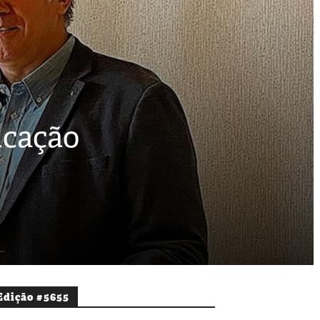
ucação
Edição #5655