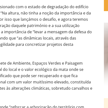
ssionado com o estado de degradação do edifício
 “Na altura, não tinha a noção da importância e da
or isso que lançámos o desafio, e agora teremos
ração daquele património e a sua utilização
ou a importância de “levar a mensagem da defesa do
ndo que “as dinâmicas locais, através das
gilidade para concretizar projetos desta
nete de Ambiente, Espaços Verdes e Paisagem
 do local e o valor ecológico da mata onde se
dificado que pode ser recuperado e que fica
nal com um valor muitíssimo elevado, constituída
es às alterações climáticas, sobretudo carvalhos e
ende “reforçar a arborização do território com