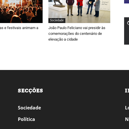
Sociedade
ras e festivais animam a
João Paulo Feliciano vai presidir às
comemorações do centenário de
elevação a cidade
SECÇÕES
I
Sociedade
L
Política
N