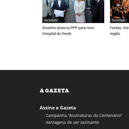
Sociedade
Sociedade
Governo anuncia PPP para novo
Festas, fei
Hospital do Oeste
região
A GAZETA
Assine a Gazeta
Campanha “Assinaturas do Centenário”
Vantagens de ser assinante