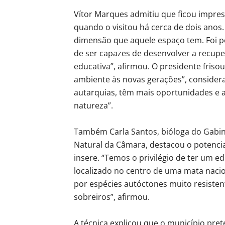
Vítor Marques admitiu que ficou impre
quando o visitou há cerca de dois anos.
dimensão que aquele espaço tem. Foi p
de ser capazes de desenvolver a recupe
educativa”, afirmou. O presidente fris
ambiente às novas gerações”, considera
autarquias, têm mais oportunidades e a
natureza”.
Também Carla Santos, bióloga do Gabi
Natural da Câmara, destacou o potencial
insere. “Temos o privilégio de ter um e
localizado no centro de uma mata nacio
por espécies autóctones muito resistent
sobreiros”, afirmou.
A técnica explicou que o município pret