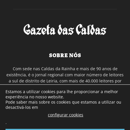
SOBRE NÓS
Com sede nas Caldas da Rainha e mais de 90 anos de
existência, é o jornal regional com maior número de leitores
a sul de distrito de Leiria, com mais de 40.000 leitores por
toda a região Oeste. Jornal com distribuição em Portugal
Estamos a utilizar cookies para lhe proporcionar a melhor
Continental e assinatura online.
experiência no nosso website.
Pode saber mais sobre os cookies que estamos a utilizar ou
desactivá-los em
SIGA-NOS
configurar cookies
.