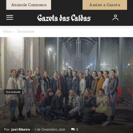
Anuncie Connosco
Assine a Gazeta
Início
Sociedade
Sociedade
Moda e arte animaram o Céu de Vidro na
noite de sábado
Por
Joel Ribeiro
-
0
7 de Dezembro, 2018