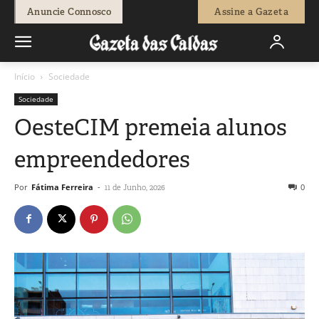
Anuncie Connosco
Assine a Gazeta
Início
Sociedade
Sociedade
OesteCIM premeia alunos
empreendedores
Por
Fátima Ferreira
-
0
11 de Junho, 2026