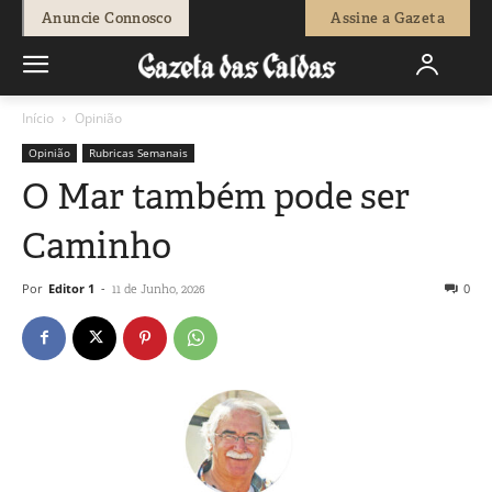
Anuncie Connosco
Assine a Gazeta
Início
Opinião
Opinião
Rubricas Semanais
O Mar também pode ser
Caminho
Por
Editor 1
-
0
11 de Junho, 2026