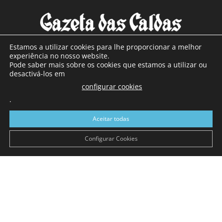
Estamos a utilizar cookies para lhe proporcionar a melhor
experiência no nosso website.
Pode saber mais sobre os cookies que estamos a utilizar ou
SOBRE NÓS
desactivá-los em
configurar cookies
Com sede nas Caldas da Rainha e mais de 90 anos de
.
existência, é o jornal regional com maior número de leitores
a sul de distrito de Leiria, com mais de 40.000 leitores por
Aceitar todas
toda a região Oeste. Jornal com distribuição em Portugal
Continental e assinatura online.
Configurar Cookies
SIGA-NOS