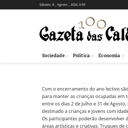
Sábado, 8 _ Agosto _ 2026, 6:59
BREVES
SOCIEDADE
Oficinas de Ver
-
Redação
1 de Junho, 2012
586
Sociedade
Política
Economia
Início
Breves
Oficinas de Verão com inscrições abertas em Óbidos
Com o encerramento do ano lectivo são 
para manter as crianças ocupadas em te
entre os dias 2 de Julho e 31 de Agosto
destinado a crianças e jovens com idad
Os participantes poderão desenvolver d
áreas artísticas e criativas. Truques de 