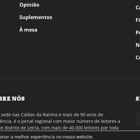
Opinião
C
Suplementos
F
À mesa
P
N
C
BRE NÓS
S
sede nas Caldas da Rainha e mais de 90 anos de
tência, é o jornal regional com maior número de leitores a
de distrito de Leiria, com mais de 40.000 leitores por toda
gião Oeste. Jornal com distribuição em Portugal
ionar a melhor experiência no nosso website.