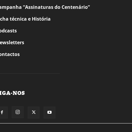
ampanha “Assinaturas do Centenário”
icha técnica e História
odcasts
ewsletters
ontactos
IGA-NOS