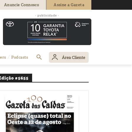
Anuncie Connosco
Assine a Gazeta
- publicidade -
as em Óbidos
Área Cliente
ers
Podcasts
Edição #5655