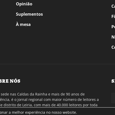
Opinião
C
Suplementos
F
À mesa
P
N
C
BRE NÓS
S
sede nas Caldas da Rainha e mais de 90 anos de
tência, é o jornal regional com maior número de leitores a
de distrito de Leiria, com mais de 40.000 leitores por toda
gião Oeste. Jornal com distribuição em Portugal
ionar a melhor experiência no nosso website.