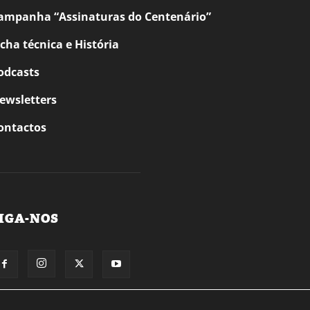
ampanha “Assinaturas do Centenário”
icha técnica e História
odcasts
ewsletters
ontactos
IGA-NOS