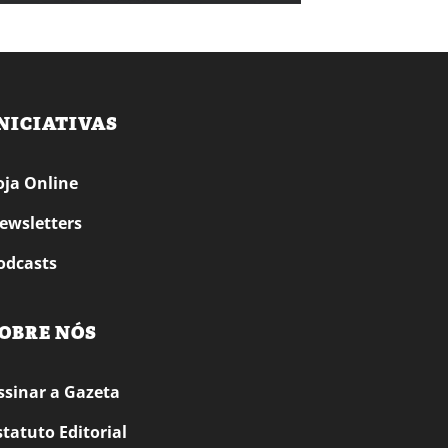
NICIATIVAS
oja Online
ewsletters
odcasts
OBRE NÓS
ssinar a Gazeta
statuto Editorial