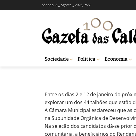
Sábado, 8 _ Agosto _ 2026, 7:27
Peniche: Há 44 
horta comunitá
-
Redação
28 de Novembro, 2023
906
Sociedade
Política
Economia
Início
Sociedade
Peniche: Há 44 talhões de cultivo para atribuir na h
Entre os dias 2 e 12 de janeiro do próx
explorar um dos 44 talhões que estão d
A Câmara Municipal esclareceu que as 
na Subunidade Orgânica de Desenvolvime
Na seleção dos candidatos dá-se priori
comunitária, a beneficiários do Rendime