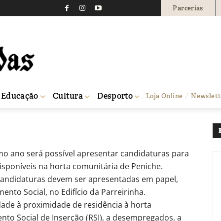
Parcerias
talhões de cultivo para a
ria
0
Educação
Cultura
Desporto
Loja Online
Newslett
orta comunitária
imo ano será possível apresentar candidaturas para
isponíveis na horta comunitária de Peniche.
candidaturas devem ser apresentadas em papel,
nto Social, no Edifício da Parreirinha.
dade à proximidade de residência à horta
nto Social de Inserção (RSI), a desempregados, a