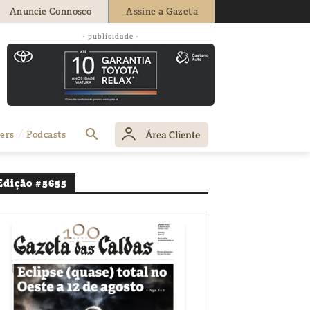
Anuncie Connosco
Assine a Gazeta
tribuir na
- publicidade -
Área Cliente
ers
Podcasts
Edição #5655