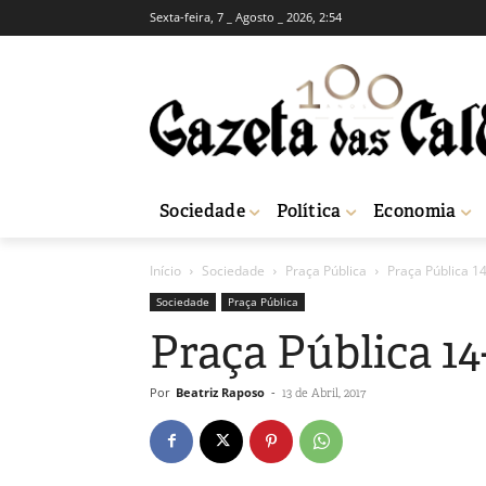
Sexta-feira, 7 _ Agosto _ 2026, 2:54
Sociedade
Política
Economia
Início
Sociedade
Praça Pública
Praça Pública 1
Sociedade
Praça Pública
Praça Pública 14
Por
Beatriz Raposo
-
13 de Abril, 2017