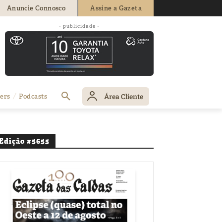
Anuncie Connosco
Assine a Gazeta
- publicidade -
Área Cliente
ers
Podcasts
Edição #5655