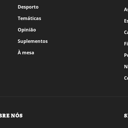
Desporto
A
Temáticas
E
Opinião
C
Suplementos
F
À mesa
P
N
C
BRE NÓS
S