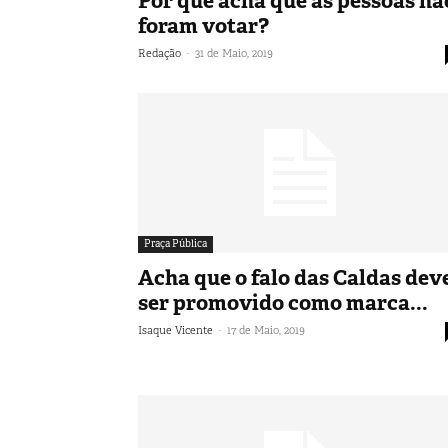
Por que acha que as pessoas nã
foram votar?
-
Redação
31 de Maio, 2019
Praça Pública
Acha que o falo das Caldas dev
ser promovido como marca...
-
Isaque Vicente
17 de Maio, 2019