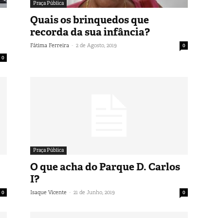
Praça Pública
Quais os brinquedos que
recorda da sua infância?
-
Fátima Ferreira
2 de Agosto, 2019
0
0
Praça Pública
O que acha do Parque D. Carlos
I?
-
0
Isaque Vicente
21 de Junho, 2019
0