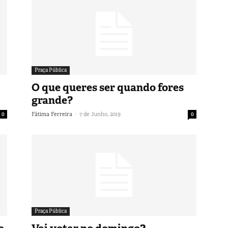
Praça Pública
O que queres ser quando fores
grande?
-
0
Fátima Ferreira
7 de Junho, 2019
0
Praça Pública