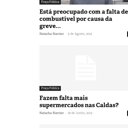
Praça Pública
Está preocupado com a falta de
combustível por causa da
greve...
-
Natacha Narciso
9 de Agosto, 2019
Praça Pública
Fazem falta mais
supermercados nas Caldas?
-
Natacha Narciso
28 de Junho, 2019