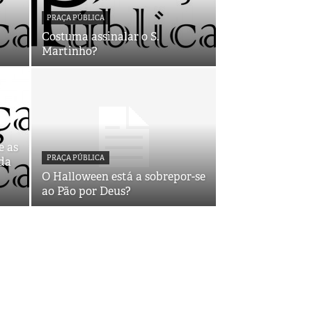
PRAÇA PÚBLICA
Costuma assinalar o S.
Martinho?
e as
PRAÇA PÚBLICA
ida
O Halloween está a sobrepor-se
ao Pão por Deus?