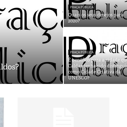
PRAÇA PÚBLICA
Quais os seus desejos para
2020?
PRAÇA PÚBLICA
É benéfico para a cidade qu
aldos?
Caldas tenha sido distingu
como Cidade Criativa da
UNESCO?