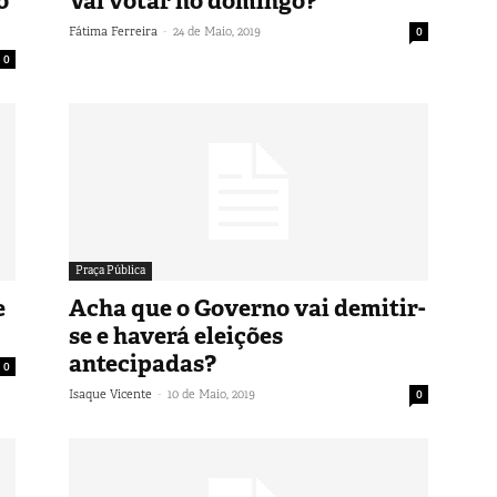
o
Vai votar no domingo?
-
Fátima Ferreira
24 de Maio, 2019
0
0
Praça Pública
e
Acha que o Governo vai demitir-
se e haverá eleições
antecipadas?
0
-
Isaque Vicente
10 de Maio, 2019
0