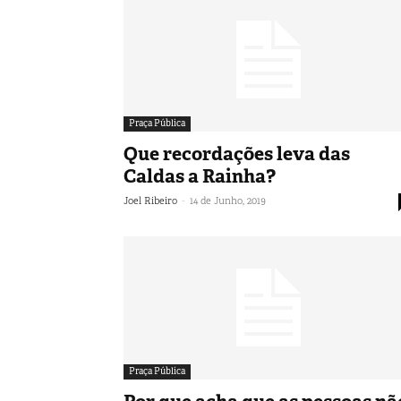
Praça Pública
Que recordações leva das
Caldas a Rainha?
-
Joel Ribeiro
14 de Junho, 2019
Praça Pública