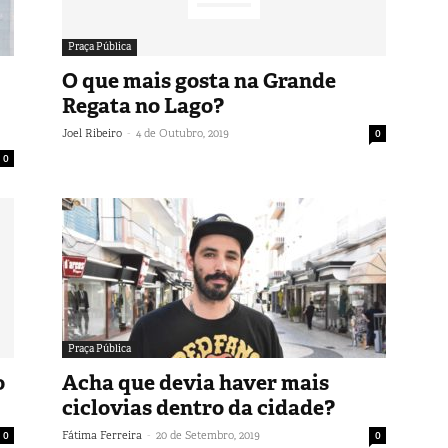
Praça Pública
O que mais gosta na Grande
Regata no Lago?
-
Joel Ribeiro
4 de Outubro, 2019
0
0
Praça Pública
o
Acha que devia haver mais
ciclovias dentro da cidade?
-
0
Fátima Ferreira
20 de Setembro, 2019
0