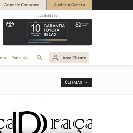
Anuncie Connosco
Assine a Gazeta
- publicidade -
Área Cliente
ers
Podcasts
ÚLTIMAS