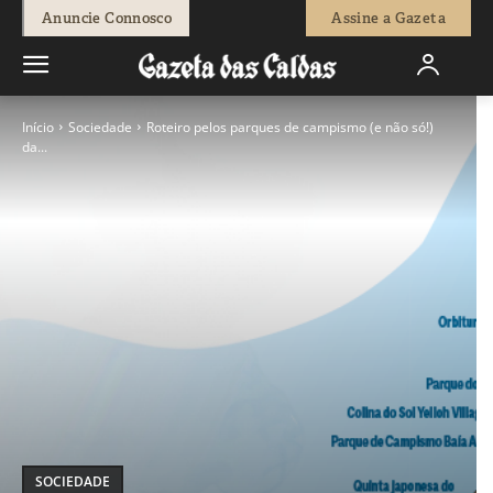
Anuncie Connosco
Assine a Gazeta
Início
Sociedade
Roteiro pelos parques de campismo (e não só!)
da...
SOCIEDADE