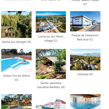
Orbitur Valado Frades
(C)
Parque de Campismo
Colina do Sol Yelloh
Baía Azul (C)
Village (C)
Quinta dos Monges (G)
Huttopia (G)
Orbitur Foz do Arelho
(C)
Quinta Japonesa
Carvalhal Benfeito (G)