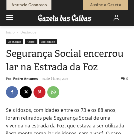
Anuncie Connosco
Assine a Gazeta
Início
Destaque
Destaque
Painel
Sociedade
Segurança Social encerrou
lar na Estrada da Foz
Por
Pedro Antunes
-
0
24 de Março, 2013
Seis idosos, com idades entre os 73 e os 88 anos,
foram retirados pela Segurança Social de uma
vivenda na estrada da Foz, que estava a ser utilizada
ilegalmente como lar de idosos, sem alvará. O caso