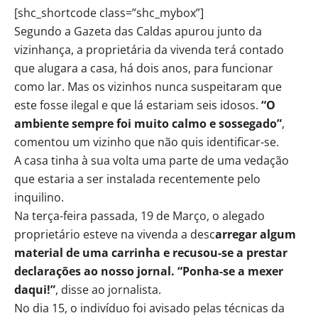
[shc_shortcode class=”shc_mybox”]
Segundo a Gazeta das Caldas apurou junto da
vizinhança, a proprietária da vivenda terá contado
que alugara a casa, há dois anos, para funcionar
como lar. Mas os vizinhos nunca suspeitaram que
este fosse ilegal e que lá estariam seis idosos.
“O
ambiente sempre foi muito calmo e sossegado”
,
comentou um vizinho que não quis identificar-se.
A casa tinha à sua volta uma parte de uma vedação
que estaria a ser instalada recentemente pelo
inquilino.
Na terça-feira passada, 19 de Março, o alegado
proprietário esteve na vivenda a desc
arregar algum
material de uma carrinha e recusou-se a prestar
declarações ao nosso jornal. “Ponha-se a mexer
daqui!”
, disse ao jornalista.
No dia 15, o indivíduo foi avisado pelas técnicas da