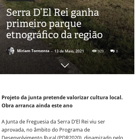
Serra D’El Rei ganha
primeiro parque
etnográfico da região
-
Miriam Tormenta
13 de Maio, 2021
929
0
Projeto da junta
pretende valorizar
cultura local.
Obra
arranca ainda este ano
A Junta de Freguesia da Serra D’El Rei viu ser
aprovada, no âmbito do Programa de
Desenvolvimento Rural (PDR2020), dinamizado pelo