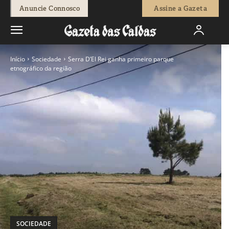
Anuncie Connosco
Assine a Gazeta
Início
Sociedade
Serra D’El Rei ganha primeiro parque
etnográfico da região
SOCIEDADE