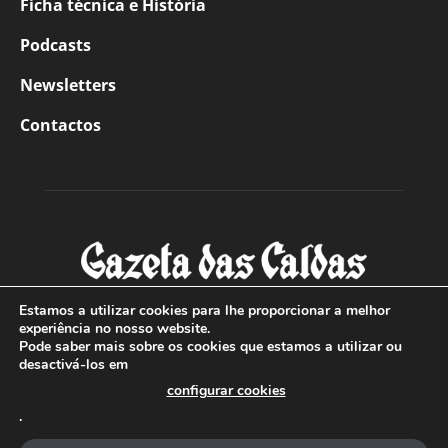
Ficha técnica e História
Podcasts
Newsletters
Contactos
Estamos a utilizar cookies para lhe proporcionar a melhor
experiência no nosso website.
Pode saber mais sobre os cookies que estamos a utilizar ou
SOBRE NÓS
desactivá-los em
configurar cookies
Com sede nas Caldas da Rainha e mais de 90 anos de
.
existência, é o jornal regional com maior número de leitores
a sul de distrito de Leiria, com mais de 40.000 leitores por