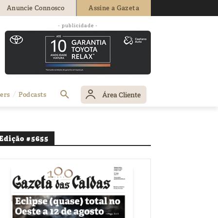
Anuncie Connosco
Assine a Gazeta
- publicidade -
Área Cliente
ers
Podcasts
Edição #5655