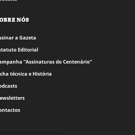
OBRE NÓS
ssinar a Gazeta
statuto Editorial
ampanha “Assinaturas do Centenário”
icha técnica e História
odcasts
ewsletters
ontactos