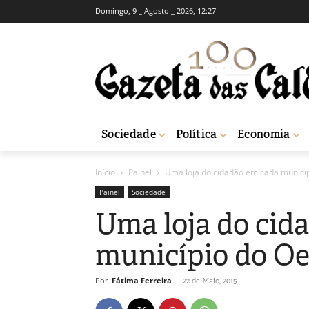
Domingo, 9 _ Agosto _ 2026, 12:27
Sociedade
Política
Economia
Início
Painel
Uma loja do cidadão em cada municí
Painel
Sociedade
Uma loja do cid
município do Oe
Por
Fátima Ferreira
-
22 de Maio, 2015