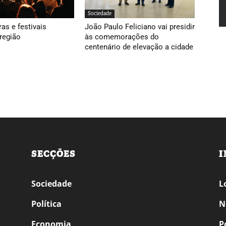
Sociedade
ras e festivais
João Paulo Feliciano vai presidir
região
às comemorações do
centenário de elevação a cidade
SECÇÕES
I
Sociedade
L
Política
N
Economia
P