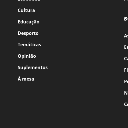
Cultura
S
Educação
Desporto
A
Temáticas
E
Opinião
C
Suplementos
F
À mesa
P
N
C