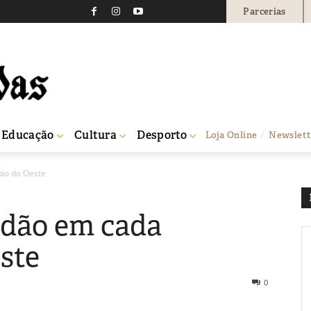
Parcerias
Educação
Cultura
Desporto
Loja Online
Newslett
pio do Oeste
adão em cada
ste
0