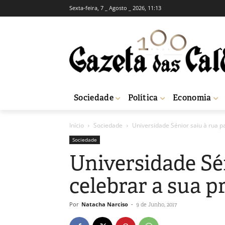
Sexta-feira, 7 _ Agosto _ 2026, 11:13
Sociedade
Política
Economia
Início
Sociedade
Universidade Sénior saiu à rua p
Sociedade
Universidade Sén
celebrar a sua p
Por
Natacha Narciso
-
9 de Junho, 2017