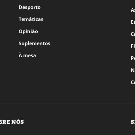
Desporto
A
Temáticas
E
Opinião
C
Suplementos
F
À mesa
P
N
C
BRE NÓS
S