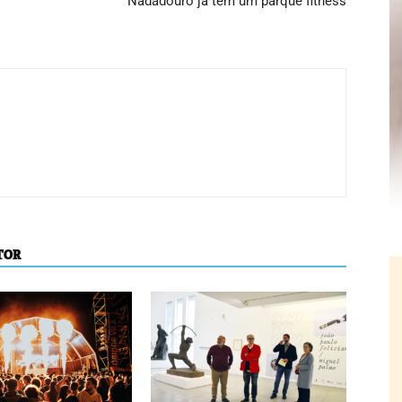
Nadadouro já tem um parque fitness
TOR