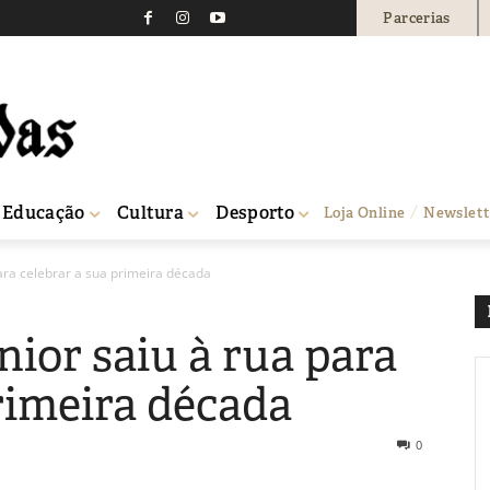
Parcerias
Educação
Cultura
Desporto
Loja Online
Newslett
ara celebrar a sua primeira década
ior saiu à rua para
rimeira década
0