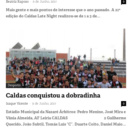
-
Beatriz Raposo
9 de Junho, 2017
0
Mais gente e mais pontos de interesse que o ano passado. A 21º
edição do Caldas Late Night realizou-se de 1 a 3 de...
Desporto
Caldas conquistou a dobradinha
-
Isaque Vicente
9 de Junho, 2017
0
Estádio Municipal da Nazaré Árbitros: Pedro Menino, José Mira e
Vânia Almeida, AF Leiria CALDAS 2 Guilherme
Querido, João Subtil, Tomás Luís “C”. Duarte Coito, Daniel Maio...