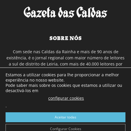
SOBRE NÓS
Com sede nas Caldas da Rainha e mais de 90 anos de
existência, é o jornal regional com maior número de leitores
a sul de distrito de Leiria, com mais de 40.000 leitores por
toda a região Oeste. Jornal com distribuição em Portugal
Estamos a utilizar cookies para lhe proporcionar a melhor
Continental e assinatura online.
experiência no nosso website.
Pode saber mais sobre os cookies que estamos a utilizar ou
desactivá-los em
SIGA-NOS
configurar cookies
.
Aceitar todas
Configurar Cookies