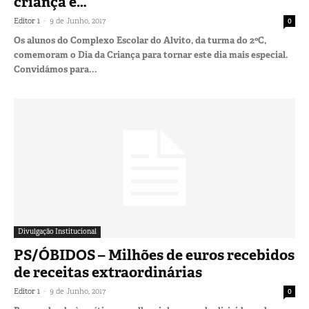
criança é…
-
Editor 1
9 de Junho, 2017
0
Os alunos do Complexo Escolar do Alvito, da turma do 2ºC,
comemoram o Dia da Criança para tornar este dia mais especial.
Convidámos para...
Divulgação Institucional
PS/ÓBIDOS – Milhões de euros recebidos
de receitas extraordinárias
-
Editor 1
9 de Junho, 2017
0