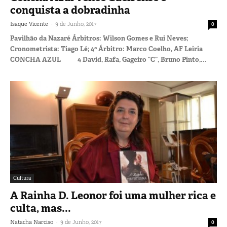
conquista a dobradinha
-
Isaque Vicente
9 de Junho, 2017
0
Pavilhão da Nazaré Árbitros: Wilson Gomes e Rui Neves;
Cronometrista: Tiago Lé; 4º Árbitro: Marco Coelho, AF Leiria
CONCHA AZUL 4 David, Rafa, Gageiro “C”, Bruno Pinto,...
Cultura
A Rainha D. Leonor foi uma mulher rica e
culta, mas...
-
Natacha Narciso
9 de Junho, 2017
0