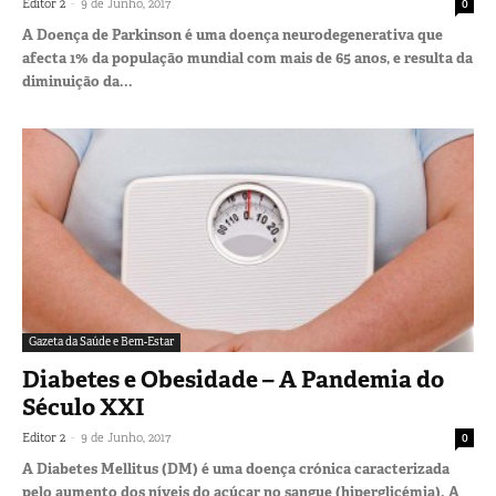
-
Editor 2
9 de Junho, 2017
0
A Doença de Parkinson é uma doença neurodegenerativa que
afecta 1% da população mundial com mais de 65 anos, e resulta da
diminuição da...
Gazeta da Saúde e Bem-Estar
Diabetes e Obesidade – A Pandemia do
Século XXI
-
Editor 2
9 de Junho, 2017
0
A Diabetes Mellitus (DM) é uma doença crónica caracterizada
pelo aumento dos níveis do açúcar no sangue (hiperglicémia). A