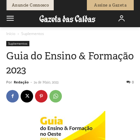
Anuncie Connosco
Assine a Gazeta
Início
Suplementos
Suplementos
Guia do Ensino & Formação
2023
Por
Redação
-
0
24 de Maio, 2023