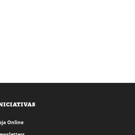
NICIATIVAS
oja Online
ewsletters