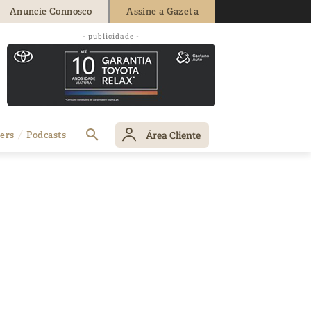
Anuncie Connosco
Assine a Gazeta
- publicidade -
Área Cliente
ers
Podcasts