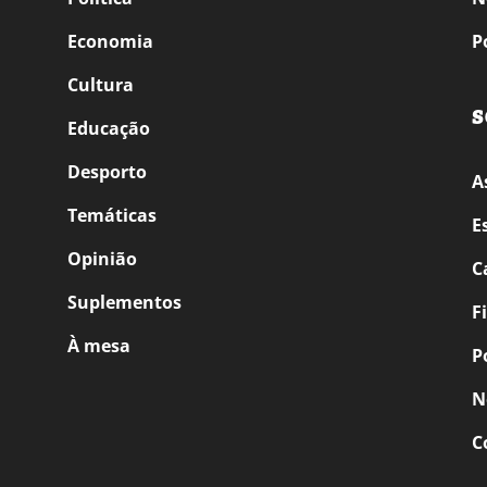
Economia
P
Cultura
S
Educação
Desporto
A
Temáticas
E
Opinião
C
Suplementos
F
À mesa
P
N
C