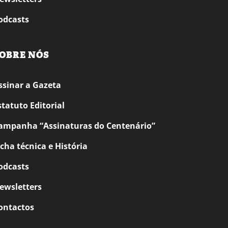
odcasts
OBRE NÓS
ssinar a Gazeta
statuto Editorial
ampanha “Assinaturas do Centenário”
icha técnica e História
odcasts
ewsletters
ontactos