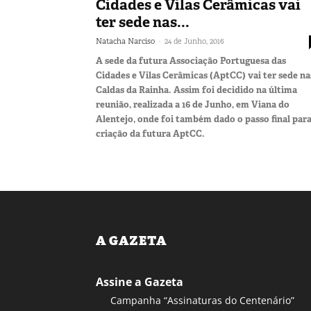
Cidades e Vilas Cerâmicas vai
ter sede nas...
-
Natacha Narciso
24 de Junho, 2016
A sede da futura Associação Portuguesa das
Cidades e Vilas Cerâmicas (AptCC) vai ter sede na
Caldas da Rainha. Assim foi decidido na última
reunião, realizada a 16 de Junho, em Viana do
Alentejo, onde foi também dado o passo final para
criação da futura AptCC.
A GAZETA
Assine a Gazeta
Campanha “Assinaturas do Centenário”