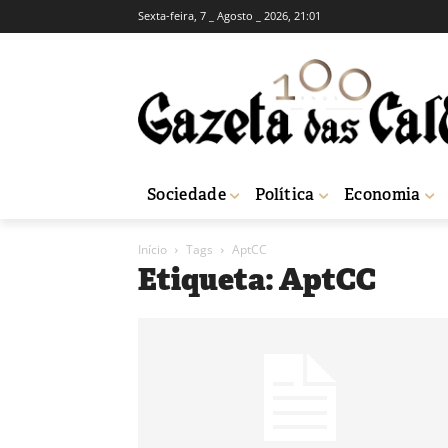
Sexta-feira, 7 _ Agosto _ 2026, 21:01
Sociedade
Política
Economia
Início
Tags
AptCC
Etiqueta: AptCC