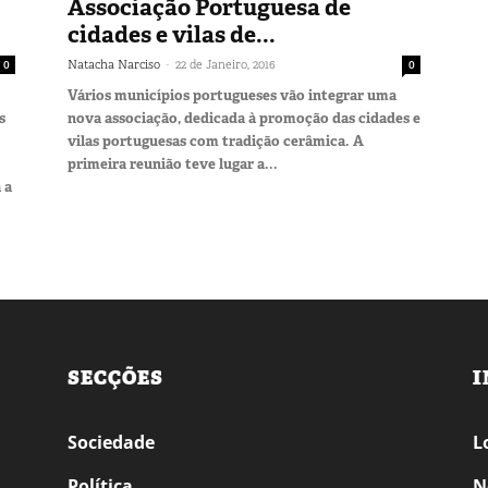
Associação Portuguesa de
cidades e vilas de...
-
0
Natacha Narciso
22 de Janeiro, 2016
0
Vários municípios portugueses vão integrar uma
s
nova associação, dedicada à promoção das cidades e
vilas portuguesas com tradição cerâmica. A
primeira reunião teve lugar a...
 a
SECÇÕES
I
Sociedade
L
Política
N