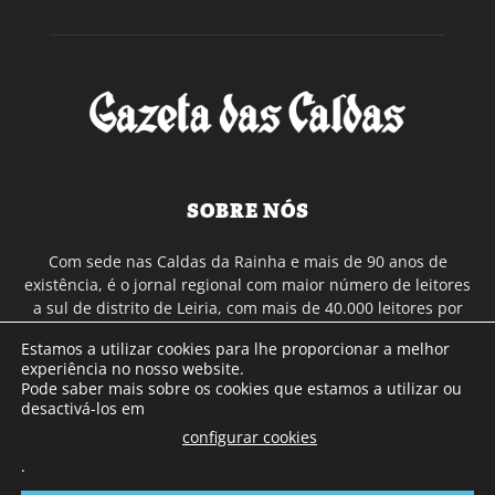
SOBRE NÓS
Com sede nas Caldas da Rainha e mais de 90 anos de
existência, é o jornal regional com maior número de leitores
a sul de distrito de Leiria, com mais de 40.000 leitores por
toda a região Oeste. Jornal com distribuição em Portugal
Estamos a utilizar cookies para lhe proporcionar a melhor
Continental e assinatura online.
experiência no nosso website.
Pode saber mais sobre os cookies que estamos a utilizar ou
desactivá-los em
SIGA-NOS
configurar cookies
.