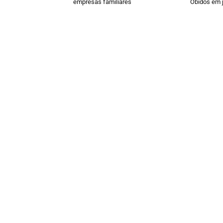
empresas familiares
Óbidos em j