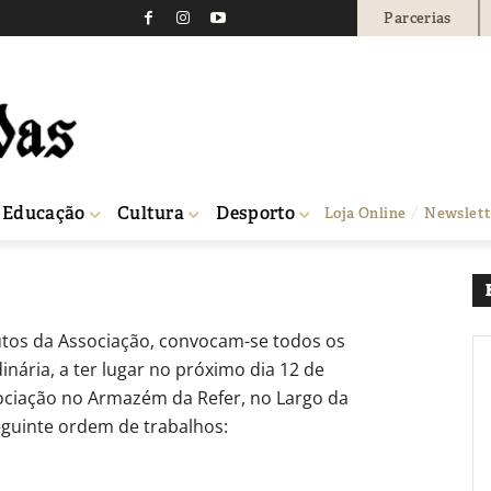
Parcerias
r do Oeste
0
Educação
Cultura
Desporto
Loja Online
Newslett
utos da Associação, convocam-se todos os
nária, a ter lugar no próximo dia 12 de
ociação no Armazém da Refer, no Largo da
eguinte ordem de trabalhos: