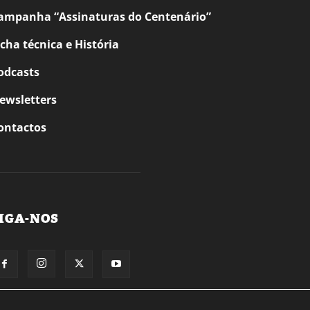
ampanha “Assinaturas do Centenário”
icha técnica e História
odcasts
ewsletters
ontactos
IGA-NOS