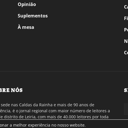
Opinião
C
Suplementos
F
À mesa
P
N
C
BRE NÓS
S
sede nas Caldas da Rainha e mais de 90 anos de
tência, é o jornal regional com maior número de leitores a
de distrito de Leiria, com mais de 40.000 leitores por toda
gião Oeste. Jornal com distribuição em Portugal
ionar a melhor experiência no nosso website.