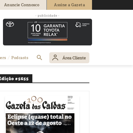
Anuncie Connosco
Assine a Gazeta
- publicidade -
Área Cliente
ers
Podcasts
Edição #5655