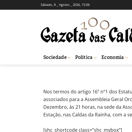
Sábado, 8 _ Agosto _ 2026, 15:06
ACTUAIS
BREVES
INSTITUCIONAL
Banco Alimenta
-
Redação
2 de Dezembro, 2011
563
Sociedade
Política
Economia
Início
Actuais
Banco Alimentar do Oeste
Nos termos do artigo 16º nº1 dos Estat
associados para a Assembleia Geral Ordi
Dezembro, às 21 horas, na sede da Ass
Estação, nas Caldas da Rainha, com a s
[shc_shortcode class=”shc_mybox”]