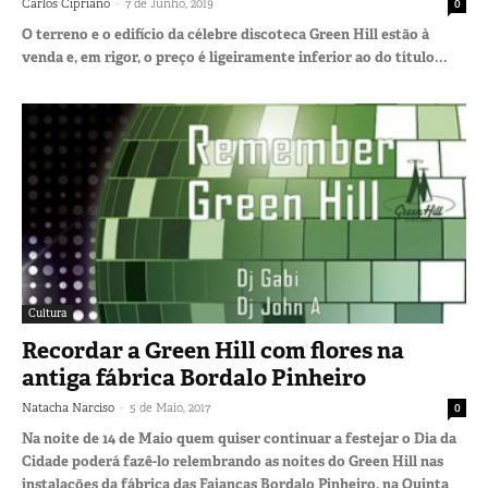
-
Carlos Cipriano
7 de Junho, 2019
0
O terreno e o edifício da célebre discoteca Green Hill estão à
venda e, em rigor, o preço é ligeiramente inferior ao do título...
Cultura
Recordar a Green Hill com flores na
antiga fábrica Bordalo Pinheiro
-
Natacha Narciso
5 de Maio, 2017
0
Na noite de 14 de Maio quem quiser continuar a festejar o Dia da
Cidade poderá fazê-lo relembrando as noites do Green Hill nas
instalações da fábrica das Faianças Bordalo Pinheiro, na Quinta