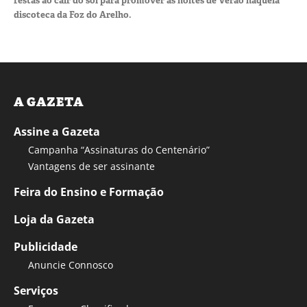
festas ao cair do sol para promover as noites de Verão naquela
discoteca da Foz do Arelho.
A GAZETA
Assine a Gazeta
Campanha “Assinaturas do Centenário”
Vantagens de ser assinante
Feira do Ensino e Formação
Loja da Gazeta
Publicidade
Anuncie Connosco
Serviços