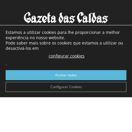
Estamos a utilizar cookies para lhe proporcionar a melhor
experiência no nosso website.
Pode saber mais sobre os cookies que estamos a utilizar ou
SOBRE NÓS
desactivá-los em
configurar cookies
Com sede nas Caldas da Rainha e mais de 90 anos de
.
existência, é o jornal regional com maior número de leitores
a sul de distrito de Leiria, com mais de 40.000 leitores por
Aceitar todas
toda a região Oeste. Jornal com distribuição em Portugal
Continental e assinatura online.
Configurar Cookies
SIGA-NOS