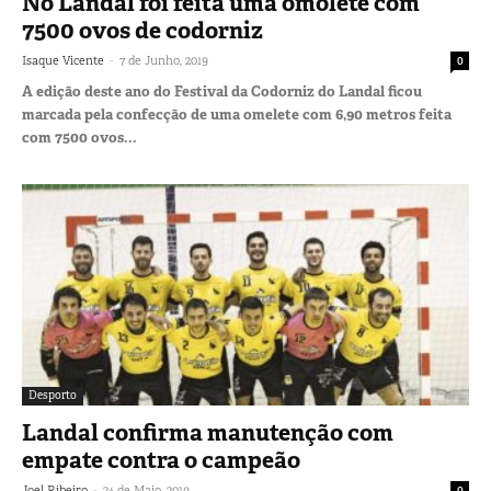
No Landal foi feita uma omolete com
7500 ovos de codorniz
-
Isaque Vicente
7 de Junho, 2019
0
A edição deste ano do Festival da Codorniz do Landal ficou
marcada pela confecção de uma omelete com 6,90 metros feita
com 7500 ovos...
Desporto
Landal confirma manutenção com
empate contra o campeão
-
Joel Ribeiro
24 de Maio, 2019
0