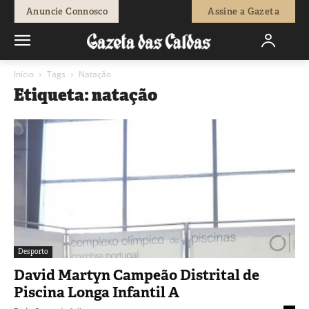
Anuncie Connosco
Assine a Gazeta
Início
Tags
Natação
Etiqueta: natação
Desporto
David Martyn Campeão Distrital de
Piscina Longa Infantil A