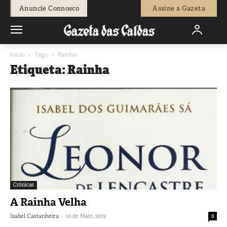
Anuncie Connosco
Assine a Gazeta
Início
Tags
Rainha
Etiqueta: Rainha
Crónicas
A Rainha Velha
-
Isabel Castanheira
10 de Maio, 2019
0