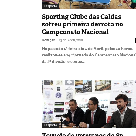
Desporto
Sporting Clube das Caldas
sofreu primeira derrota no
Campeonato Nacional
-
Redação
13 de Abril, 2018
Na passada 4ª feira dia 4 de Abril, pelas 20 horas,
realizou-se a 14 ª jornada do Campeonato Naciona
da 2ª divisão, e coube...
Desporto
Torneio de veteranos do Sp.