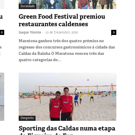
Sociedade
u
Green Food Festival premiou
restaurantes caldenses
-
0
Isaque Vicente
10 de Dezembro, 2020
0
Maratona ganhou três dos quatro prémios no
s
regresso dos concursos gastronómicos à cidade das
g
Caldas da Rainha O Maratona venceu três das
quatro categorias do...
Desporto
Sporting das Caldas numa etapa