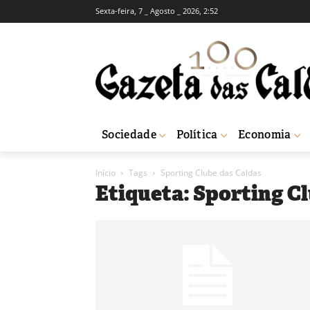
Sexta-feira, 7 _ Agosto _ 2026, 2:52
Sociedade
Política
Economia
Início
Tags
Sporting Clube das Caldas
Etiqueta: Sporting C