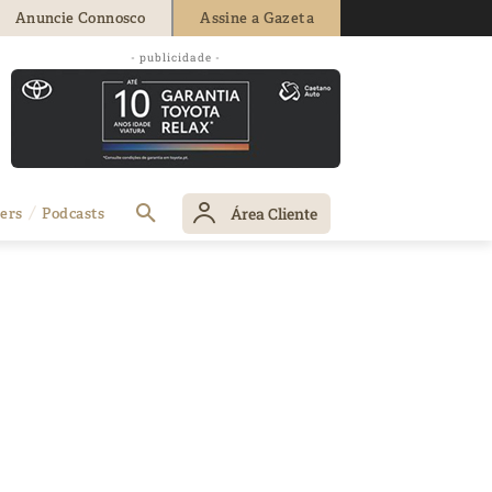
Anuncie Connosco
Assine a Gazeta
- publicidade -
Área Cliente
ers
Podcasts