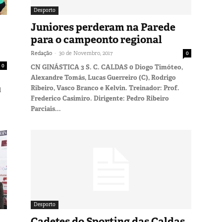
Desporto
Juniores perderam na Parede
para o campeonto regional
-
Redação
30 de Novembro, 2017
0
0
CN GINÁSTICA 3 S. C. CALDAS 0 Diogo Timóteo,
Alexandre Tomás, Lucas Guerreiro (C), Rodrigo
Ribeiro, Vasco Branco e Kelvin. Treinador: Prof.
l
Frederico Casimiro. Dirigente: Pedro Ribeiro
Parciais...
Desporto
Cadetes do Sporting das Caldas