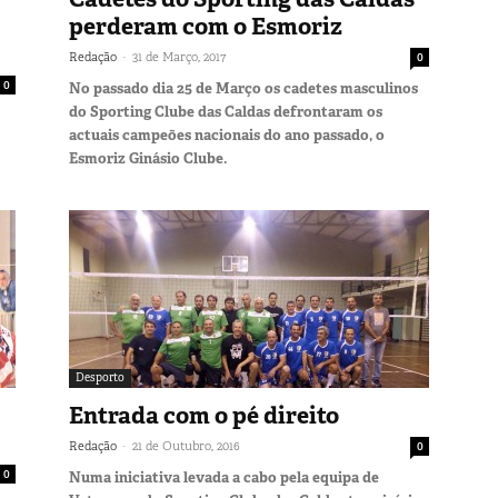
perderam com o Esmoriz
-
Redação
31 de Março, 2017
0
0
No passado dia 25 de Março os cadetes masculinos
do Sporting Clube das Caldas defrontaram os
actuais campeões nacionais do ano passado, o
Esmoriz Ginásio Clube.
Desporto
Entrada com o pé direito
-
Redação
21 de Outubro, 2016
0
0
Numa iniciativa levada a cabo pela equipa de