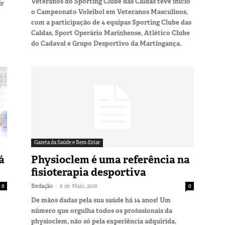
Veteranos do Sporting Clube das Caldas teve início
ir
o Campeonato Voleibol em Veteranos Masculinos,
com a participação de 4 equipas Sporting Clube das
Caldas, Sport Operário Marinhense, Atlético Clube
do Cadaval e Grupo Desportivo da Martingança.
Gazeta da Saúde e Bem-Estar
á
Physioclem é uma referência na
fisioterapia desportiva
-
0
Redação
6 de Maio, 2016
0
De mãos dadas pela sua saúde há 14 anos! Um
número que orgulha todos os proﬁssionais da
physioclem, não só pela experiência adquirida,