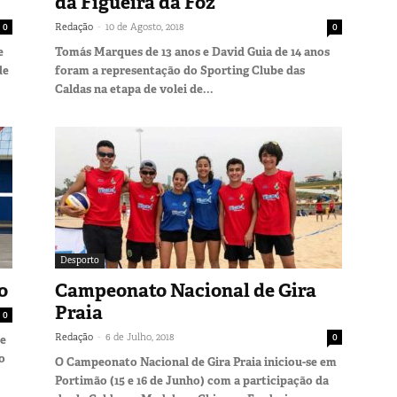
da Figueira da Foz
-
0
Redação
10 de Agosto, 2018
0
e
Tomás Marques de 13 anos e David Guia de 14 anos
de
foram a representação do Sporting Clube das
Caldas na etapa de volei de...
Desporto
o
Campeonato Nacional de Gira
Praia
0
-
Redação
6 de Julho, 2018
0
de
o
O Campeonato Nacional de Gira Praia iniciou-se em
Portimão (15 e 16 de Junho) com a participação da