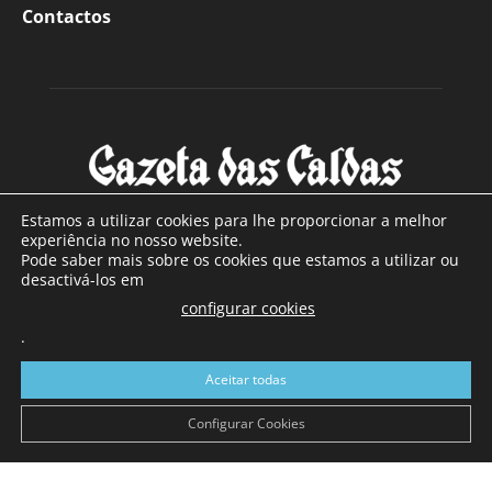
Contactos
Estamos a utilizar cookies para lhe proporcionar a melhor
experiência no nosso website.
Pode saber mais sobre os cookies que estamos a utilizar ou
SOBRE NÓS
desactivá-los em
configurar cookies
Com sede nas Caldas da Rainha e mais de 90 anos de
.
existência, é o jornal regional com maior número de leitores
a sul de distrito de Leiria, com mais de 40.000 leitores por
Aceitar todas
toda a região Oeste. Jornal com distribuição em Portugal
Continental e assinatura online.
Configurar Cookies
SIGA-NOS