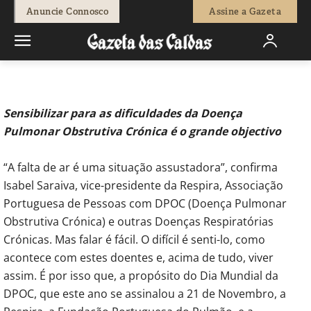
-
Redação
7 de Dezembro, 2018
1612
0
Anuncie Connosco
Assine a Gazeta
Início
Temáticas
Gazeta da Saúde e Bem-Estar
Desafio de
cortar a respiração quer pôr os portugueses a respirar por...
Sensibilizar para as dificuldades da Doença
Pulmonar Obstrutiva Crónica é o grande objectivo
“A falta de ar é uma situação assustadora”, confirma
Isabel Saraiva, vice-presidente da Respira, Associação
Portuguesa de Pessoas com DPOC (Doença Pulmonar
Obstrutiva Crónica) e outras Doenças Respiratórias
Crónicas. Mas falar é fácil. O difícil é senti-lo, como
acontece com estes doentes e, acima de tudo, viver
assim. É por isso que, a propósito do Dia Mundial da
DPOC, que este ano se assinalou a 21 de Novembro, a