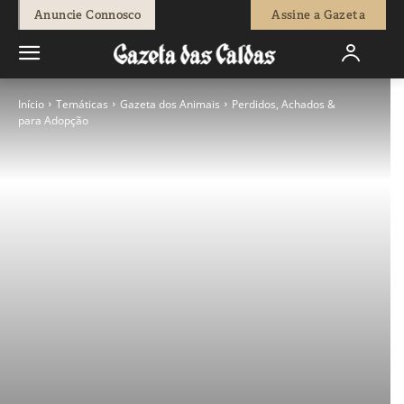
Anuncie Connosco
Assine a Gazeta
Início
Temáticas
Gazeta dos Animais
Perdidos, Achados &
para Adopção