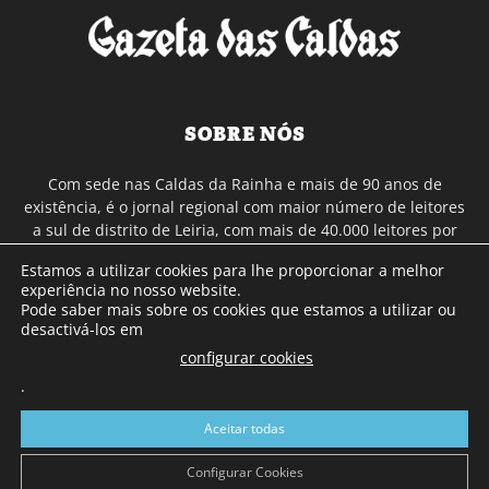
SOBRE NÓS
Com sede nas Caldas da Rainha e mais de 90 anos de
existência, é o jornal regional com maior número de leitores
a sul de distrito de Leiria, com mais de 40.000 leitores por
toda a região Oeste. Jornal com distribuição em Portugal
Estamos a utilizar cookies para lhe proporcionar a melhor
Continental e assinatura online.
experiência no nosso website.
Pode saber mais sobre os cookies que estamos a utilizar ou
desactivá-los em
SIGA-NOS
configurar cookies
.
Aceitar todas
Configurar Cookies
© Gazeta das Caldas - 2026