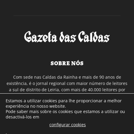
SOBRE NÓS
Com sede nas Caldas da Rainha e mais de 90 anos de
existência, é o jornal regional com maior número de leitores
a sul de distrito de Leiria, com mais de 40.000 leitores por
toda a região Oeste. Jornal com distribuição em Portugal
Estamos a utilizar cookies para lhe proporcionar a melhor
Continental e assinatura online.
experiência no nosso website.
Pode saber mais sobre os cookies que estamos a utilizar ou
desactivá-los em
SIGA-NOS
configurar cookies
.