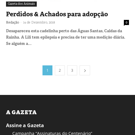
Gazeta dos Animais
Perdidos & Achados para adopção
-
Redação
14 de Dezembro, 2018
0
Desapareceu esta cadelinha perto das Águas Santas, Caldas da
Rainha. A Lili tem epilepsia e precisa de ter uma medição diária.
Se alguém a...
1
2
3
A GAZETA
Assine a Gazeta
Campanha “Assinaturas do Centenário”