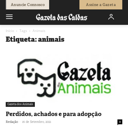
Anuncie Connosco
Assine a Gazeta
Início
Tags
Animais
Etiqueta: animais
Gazeta dos Animais
Perdidos, achados e para adopção
-
Redação
16 de Setembro, 2021
0