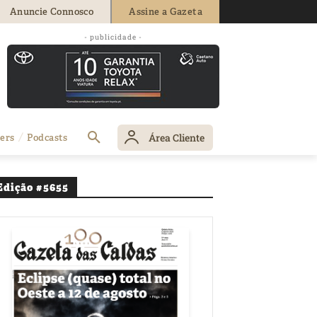
Anuncie Connosco
Assine a Gazeta
- publicidade -
 Amoreira
Área Cliente
ers
Podcasts
Edição #5655