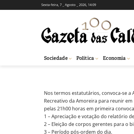
Sexta-feira, 7 _ Agosto _ 2026, 14:09
ACTUAIS
INSTITUCIONAL
Centro Social C
-
Redação
5 de Abril, 2012
653
Sociedade
Política
Economia
Início
Actuais
Centro Social Cultural e Recreativo da Amoreira
Nos termos estatutários, convoca-se a A
Recreativo da Amoreira para reunir em s
pelas 21h00 horas em primeira convoca
1 – Apreciação e votação do relatório d
2 – Eleição de corpos gerentes para o b
3 – Período pós-ordem do dia.