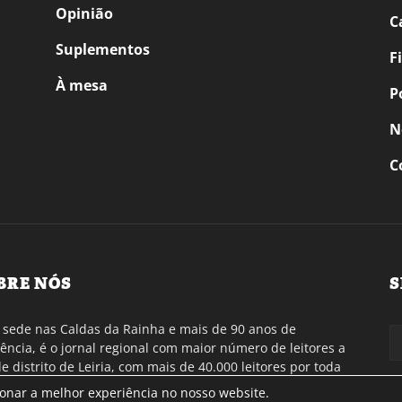
Opinião
C
Suplementos
F
À mesa
P
N
C
BRE NÓS
S
sede nas Caldas da Rainha e mais de 90 anos de
tência, é o jornal regional com maior número de leitores a
de distrito de Leiria, com mais de 40.000 leitores por toda
gião Oeste. Jornal com distribuição em Portugal
ionar a melhor experiência no nosso website.