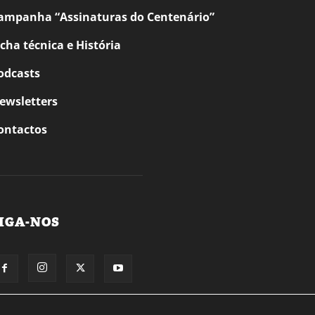
ampanha “Assinaturas do Centenário”
icha técnica e História
odcasts
ewsletters
ontactos
IGA-NOS