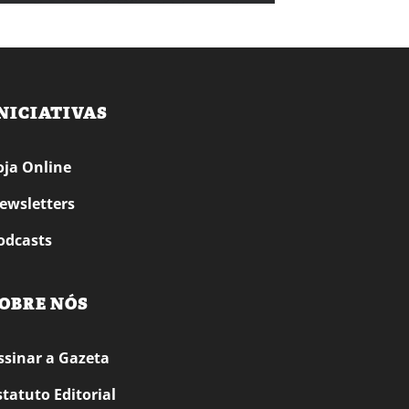
NICIATIVAS
oja Online
ewsletters
odcasts
OBRE NÓS
ssinar a Gazeta
statuto Editorial