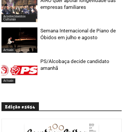
AIRO quer apoiar longevidade das
empresas familiares
Acontecimentos
Culturais
Semana Internacional de Piano de
Óbidos em julho e agosto
Actuais
PS/Alcobaça decide candidato
amanhã
Actuais
Edição #5654