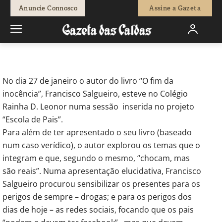
-
Redação
17 de Fevereiro, 2012
749
0
Anuncie Connosco
Assine a Gazeta
Início
Actuais
Colégio Rainha D. Leonor
No dia 27 de janeiro o autor do livro “O fim da
inocência”, Francisco Salgueiro, esteve no Colégio
Rainha D. Leonor numa sessão inserida no projeto
“Escola de Pais”.
Para além de ter apresentado o seu livro (baseado
num caso verídico), o autor explorou os temas que o
integram e que, segundo o mesmo, “chocam, mas
são reais”. Numa apresentação elucidativa, Francisco
Salgueiro procurou sensibilizar os presentes para os
perigos de sempre – drogas; e para os perigos dos
dias de hoje – as redes sociais, focando que os pais