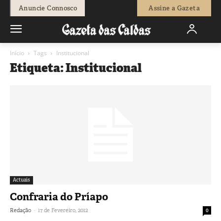
Anuncie Connosco
Assine a Gazeta
Início
Tags
Institucional
Etiqueta: Institucional
Actuais
Confraria do Príapo
-
Redação
17 de Fevereiro, 2012
0