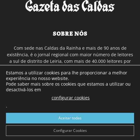
SOBRE NÓS
Com sede nas Caldas da Rainha e mais de 90 anos de
existência, é o jornal regional com maior número de leitores
a sul de distrito de Leiria, com mais de 40.000 leitores por
toda a região Oeste. Jornal com distribuição em Portugal
Estamos a utilizar cookies para lhe proporcionar a melhor
Continental e assinatura online.
experiência no nosso website.
Pode saber mais sobre os cookies que estamos a utilizar ou
desactivá-los em
SIGA-NOS
configurar cookies
.
Aceitar todas
Configurar Cookies
© Gazeta das Caldas - 2026