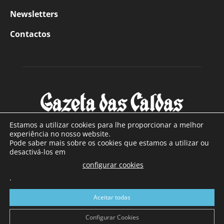
Newsletters
Contactos
Estamos a utilizar cookies para lhe proporcionar a melhor
experiência no nosso website.
Pode saber mais sobre os cookies que estamos a utilizar ou
SOBRE NÓS
desactivá-los em
configurar cookies
Com sede nas Caldas da Rainha e mais de 90 anos de
.
existência, é o jornal regional com maior número de leitores
a sul de distrito de Leiria, com mais de 40.000 leitores por
Aceitar todas
toda a região Oeste. Jornal com distribuição em Portugal
Continental e assinatura online.
Configurar Cookies