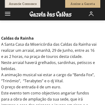
-
Redação
27 de Junho, 2013
837
0
Anuncie Connosco
Assine a Gazeta
Início
Actuais
Festas na região
Caldas da Rainha
A Santa Casa da Misericórdia das Caldas da Rainha vai
realizar um arraial, amanhã, 29 de Junho, entre as 16
e as 2 horas, na praça de touros desta cidade.
Neste arraial haverá grelhados, sardinhas, petiscos e
bebidas.
A animação musical vai estar a cargo da “Banda Fox”,
“Trinómio”, “Terabytes” e o dj Vital.
O preço de entrada é de um euro.
Este evento tem como objectivos angariar fundos
para a obra de ampliação da sua sede, que irá