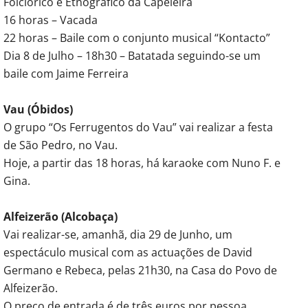
Folclórico e Etnográfico da Capeleira
16 horas – Vacada
22 horas – Baile com o conjunto musical “Kontacto”
Dia 8 de Julho – 18h30 – Batatada seguindo-se um
baile com Jaime Ferreira
Vau (Óbidos)
O grupo “Os Ferrugentos do Vau” vai realizar a festa
de São Pedro, no Vau.
Hoje, a partir das 18 horas, há karaoke com Nuno F. e
Gina.
Alfeizerão (Alcobaça)
Vai realizar-se, amanhã, dia 29 de Junho, um
espectáculo musical com as actuações de David
Germano e Rebeca, pelas 21h30, na Casa do Povo de
Alfeizerão.
O preço de entrada é de três euros por pessoa.