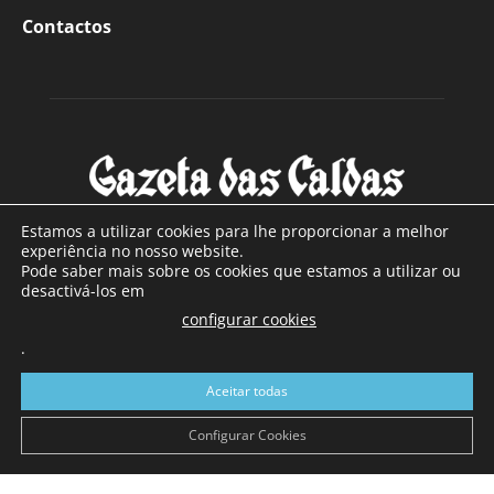
Contactos
Estamos a utilizar cookies para lhe proporcionar a melhor
experiência no nosso website.
Pode saber mais sobre os cookies que estamos a utilizar ou
SOBRE NÓS
desactivá-los em
configurar cookies
Com sede nas Caldas da Rainha e mais de 90 anos de
.
existência, é o jornal regional com maior número de leitores
a sul de distrito de Leiria, com mais de 40.000 leitores por
Aceitar todas
toda a região Oeste. Jornal com distribuição em Portugal
Continental e assinatura online.
Configurar Cookies