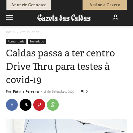
Anuncie Connosco
Assine a Gazeta
Início
Actualidade
Actualidade
Sociedade
Caldas passa a ter centro
Drive Thru para testes à
covid-19
Por
Fátima Ferreira
-
0
18 de Setembro, 2020