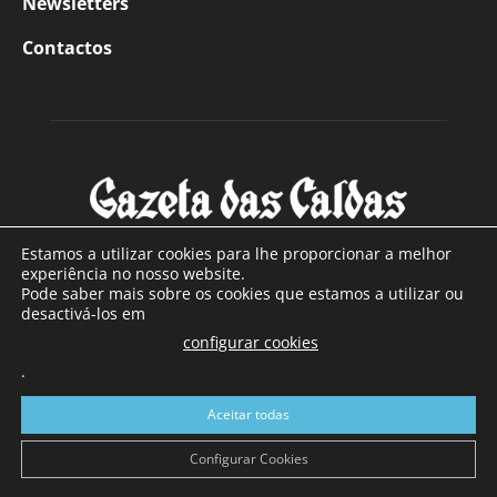
Newsletters
Contactos
Estamos a utilizar cookies para lhe proporcionar a melhor
experiência no nosso website.
Pode saber mais sobre os cookies que estamos a utilizar ou
SOBRE NÓS
desactivá-los em
configurar cookies
Com sede nas Caldas da Rainha e mais de 90 anos de
.
existência, é o jornal regional com maior número de leitores
a sul de distrito de Leiria, com mais de 40.000 leitores por
Aceitar todas
toda a região Oeste. Jornal com distribuição em Portugal
Continental e assinatura online.
Configurar Cookies