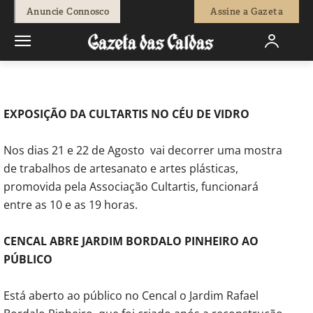
-
Natacha Narciso
20 de Agosto, 2010
798
0
Anuncie Connosco
Assine a Gazeta
Início
Agenda Cultural
Acontecimentos Culturais
Agenda
Cultural
EXPOSIÇÃO DA CULTARTIS NO CÉU DE VIDRO
Nos dias 21 e 22 de Agosto vai decorrer uma mostra
de trabalhos de artesanato e artes plásticas,
promovida pela Associação Cultartis, funcionará
entre as 10 e as 19 horas.
CENCAL ABRE JARDIM BORDALO PINHEIRO AO
PÚBLICO
Está aberto ao público no Cencal o Jardim Rafael