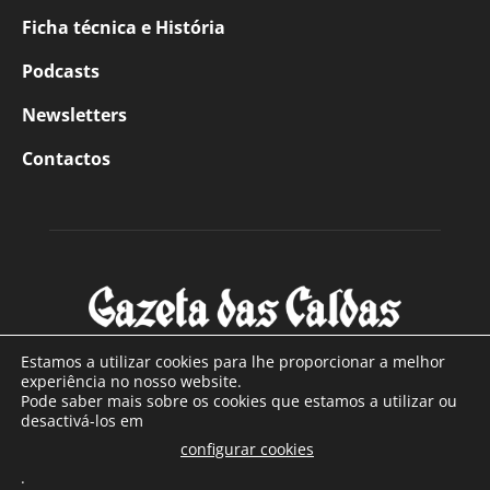
Ficha técnica e História
Podcasts
Newsletters
Contactos
Estamos a utilizar cookies para lhe proporcionar a melhor
experiência no nosso website.
Pode saber mais sobre os cookies que estamos a utilizar ou
SOBRE NÓS
desactivá-los em
configurar cookies
Com sede nas Caldas da Rainha e mais de 90 anos de
.
existência, é o jornal regional com maior número de leitores