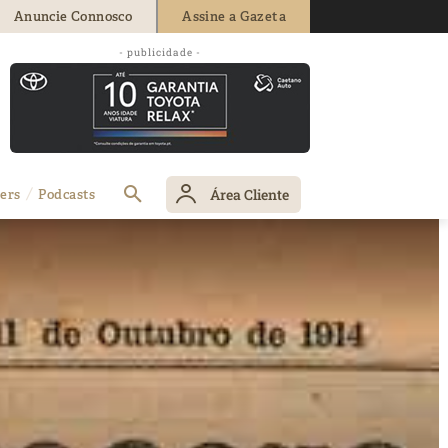
Anuncie Connosco
Assine a Gazeta
- publicidade -
Área Cliente
ers
Podcasts