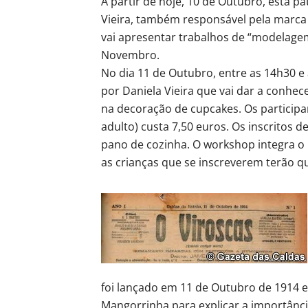
A partir de hoje, 10 de Outubro, está p
Vieira, também responsável pela marca T
vai apresentar trabalhos de “modelagem
Novembro.
No dia 11 de Outubro, entre as 14h30 e
por Daniela Vieira que vai dar a conhe
na decoração de cupcakes. Os participan
adulto) custa 7,50 euros. Os inscritos 
pano de cozinha. O workshop integra o 
as crianças que se inscreverem terão q
foi lançado em 11 de Outubro de 1914 e
Mangorrinha para explicar a importânci