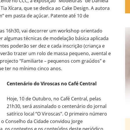
atente no CCC, a exposição “Modeluras” de Daniela
ia Xícara, que se dedica ao Cake Design. A autora
” em pasta de açúcar. Patente até 10 de
 as 16h30, vai decorrer um workshop orientado
cer algumas técnicas de modelação básica aplicada
tes poderão ser dez e cada inscrição (criança e
deverão trazer um rolo de massa pequeno, avental e
projecto “Familiarte – pequenos com graúdos” e
ue ter no mínimo cinco anos.
Centenário do Viroscas no Café Central
Hoje, 10 de Outubro, no Café Central, pelas
21h30, será assinalado o centenário do jornal
satírico local “O Viroscas”. O primeiro número
 o Conselho da Cidade convidou Jorge
a, os contextos e os conteúdos deste periódico