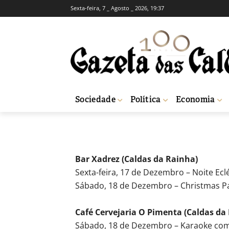
Sexta-feira, 7 _ Agosto _ 2026, 19:37
AGENDA CULTURAL
ANIMAÇÃO
Animação
-
Redação
15 de Dezembro, 2010
608
Sociedade
Política
Economia
Início
Agenda Cultural
Animação
Bar Xadrez (Caldas da Rainha)
Sexta-feira, 17 de Dezembro – Noite Ecl
Sábado, 18 de Dezembro – Christmas Par
Café Cervejaria O Pimenta (Caldas da
Sábado, 18 de Dezembro – Karaoke com 