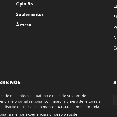
Opinião
C
Suplementos
F
À mesa
P
N
C
BRE NÓS
S
sede nas Caldas da Rainha e mais de 90 anos de
tência, é o jornal regional com maior número de leitores a
de distrito de Leiria, com mais de 40.000 leitores por toda
gião Oeste. Jornal com distribuição em Portugal
ionar a melhor experiência no nosso website.