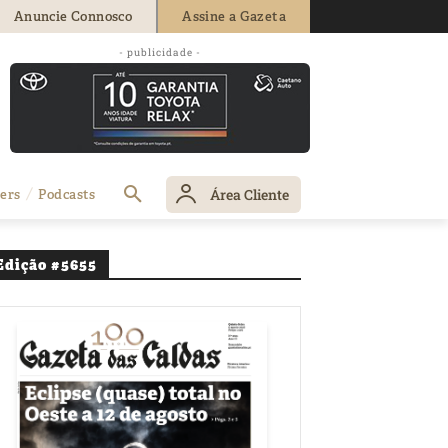
Anuncie Connosco
Assine a Gazeta
- publicidade -
Área Cliente
ers
Podcasts
Edição #5655