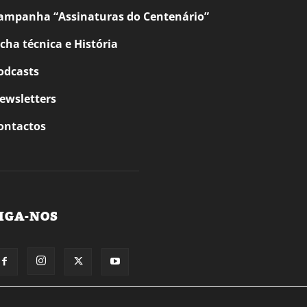
ampanha “Assinaturas do Centenário”
icha técnica e História
odcasts
ewsletters
ontactos
IGA-NOS