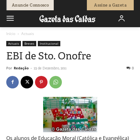
Anuncie Connosco
Assine a Gazeta
Início
Actuais
Actuais
Breves
Institucional
EBI de Sto. Onofre
Por
Redação
-
0
23 de Dezembro, 2011
Os alunos de Educação Moral (Católica e Evangélica)