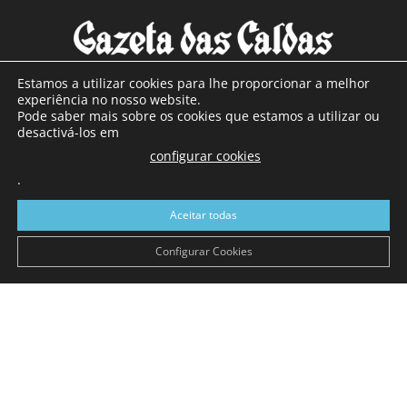
Estamos a utilizar cookies para lhe proporcionar a melhor
experiência no nosso website.
Pode saber mais sobre os cookies que estamos a utilizar ou
SOBRE NÓS
desactivá-los em
configurar cookies
Com sede nas Caldas da Rainha e mais de 90 anos de
.
existência, é o jornal regional com maior número de leitores
a sul de distrito de Leiria, com mais de 40.000 leitores por
Aceitar todas
toda a região Oeste. Jornal com distribuição em Portugal
Continental e assinatura online.
Configurar Cookies
SIGA-NOS