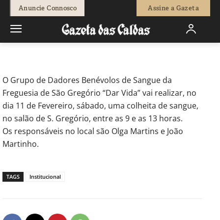
-
Redação
10 de Fevereiro, 2012
694
0
Anuncie Connosco
Assine a Gazeta
Início
Actuais
Recolha de sangue em S. Gregório
O Grupo de Dadores Benévolos de Sangue da
Freguesia de São Gregório “Dar Vida” vai realizar, no
dia 11 de Fevereiro, sábado, uma colheita de sangue,
no salão de S. Gregório, entre as 9 e as 13 horas.
Os responsáveis no local são Olga Martins e João
Martinho.
TAGS
Institucional