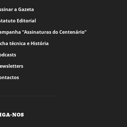
ssinar a Gazeta
statuto Editorial
ampanha “Assinaturas do Centenário”
icha técnica e História
odcasts
ewsletters
ontactos
IGA-NOS