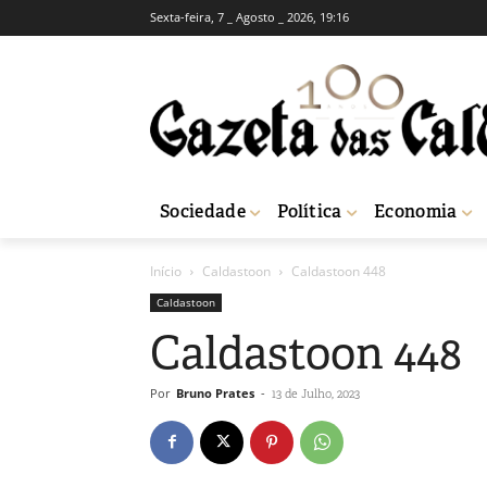
Sexta-feira, 7 _ Agosto _ 2026, 19:16
Sociedade
Política
Economia
Início
Caldastoon
Caldastoon 448
Caldastoon
Caldastoon 448
Por
Bruno Prates
-
13 de Julho, 2023