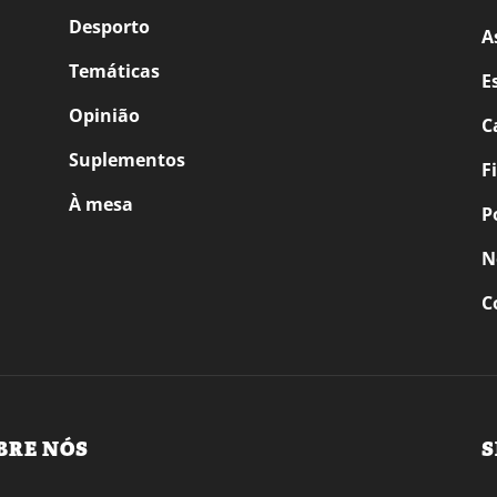
Desporto
A
Temáticas
E
Opinião
C
Suplementos
F
À mesa
P
N
C
BRE NÓS
S