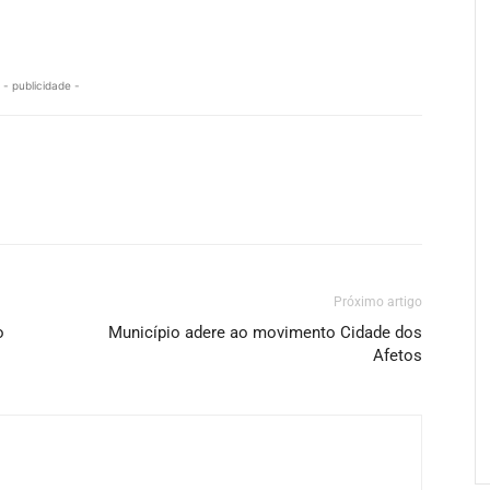
- publicidade -
Próximo artigo
o
Município adere ao movimento Cidade dos
Afetos