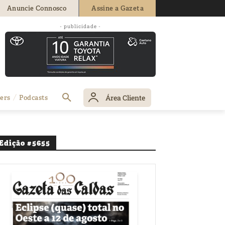
Anuncie Connosco
Assine a Gazeta
- publicidade -
Área Cliente
ers
Podcasts
Edição #5655