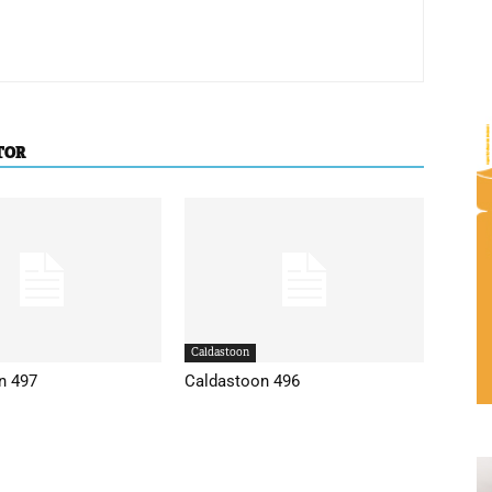
TOR
Caldastoon
n 497
Caldastoon 496