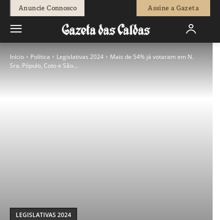
Anuncie Connosco
Assine a Gazeta
Início
Política
Legislativas 2024
Mais de 54% já votaram em N.
Sra. Pópulo, Coto e São...
LEGISLATIVAS 2024