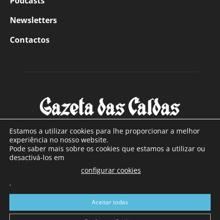
Podcasts
Newsletters
Contactos
Estamos a utilizar cookies para lhe proporcionar a melhor
experiência no nosso website.
Pode saber mais sobre os cookies que estamos a utilizar ou
SOBRE NÓS
desactivá-los em
configurar cookies
Com sede nas Caldas da Rainha e mais de 90 anos de
.
existência, é o jornal regional com maior número de leitores
a sul de distrito de Leiria, com mais de 40.000 leitores por
Aceitar todas
toda a região Oeste. Jornal com distribuição em Portugal
Continental e assinatura online.