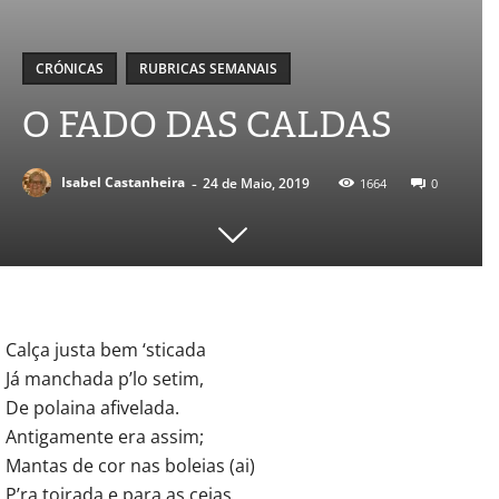
CRÓNICAS
RUBRICAS SEMANAIS
O FADO DAS CALDAS
-
Isabel Castanheira
24 de Maio, 2019
1664
0
Calça justa bem ‘sticada
Já manchada p’lo setim,
De polaina afivelada.
Antigamente era assim;
Mantas de cor nas boleias (ai)
P’ra toirada e para as ceias.