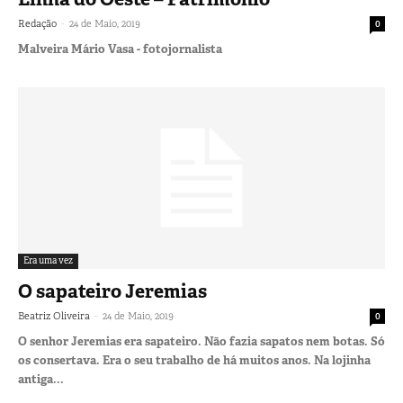
-
Redação
24 de Maio, 2019
0
Malveira Mário Vasa - fotojornalista
Era uma vez
O sapateiro Jeremias
-
Beatriz Oliveira
24 de Maio, 2019
0
O senhor Jeremias era sapateiro. Não fazia sapatos nem botas. Só
os consertava. Era o seu trabalho de há muitos anos. Na lojinha
antiga...