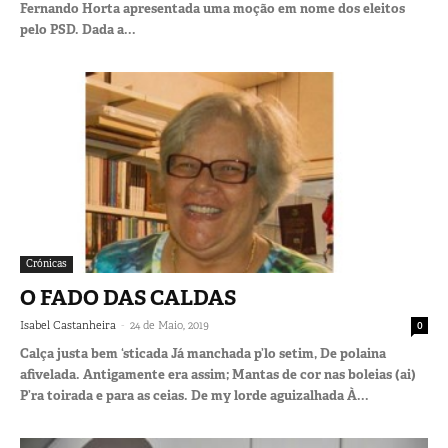
Fernando Horta apresentada uma moção em nome dos eleitos
pelo PSD. Dada a...
Crónicas
O FADO DAS CALDAS
-
Isabel Castanheira
24 de Maio, 2019
0
Calça justa bem ‘sticada Já manchada p’lo setim, De polaina
afivelada. Antigamente era assim; Mantas de cor nas boleias (ai)
P’ra toirada e para as ceias. De my lorde aguizalhada À...