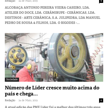
-
Redação
24 de Maio, 2019
0
ALCOBAÇA ANTONIO PEREIRA VIEIRA CASEIRO, LDA.
ATELIER DO DOCE, LDA. CERÂMIRUPE - CERÂMICAS, LDA.
DESTINOS - ARTE CERÂMICA, S.A. JULIPEDRA, LDA MANUEL
PEDRO DE SOUSA & FILHOS, LDA. O BIGODES -...
Sociedade
Número de Líder cresce muito acima do
país e chega...
-
Redação
24 de Maio, 2019
0
A atual edição das PME Líder foi a melhor dos últimos três anos