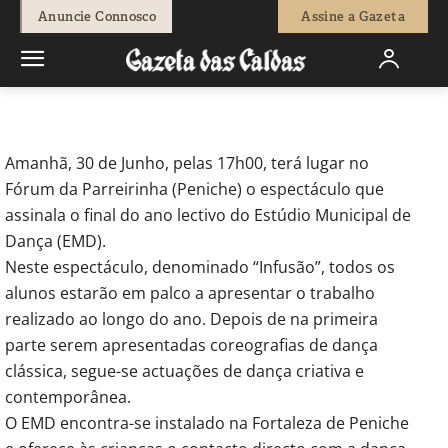
-
Redação
29 de Junho, 2012
652
0
Anuncie Connosco
Assine a Gazeta
Início
Breves
Espectáculo de dança amanhã em Peniche
Amanhã, 30 de Junho, pelas 17h00, terá lugar no
Fórum da Parreirinha (Peniche) o espectáculo que
assinala o final do ano lectivo do Estúdio Municipal de
Dança (EMD).
Neste espectáculo, denominado “Infusão”, todos os
alunos estarão em palco a apresentar o trabalho
realizado ao longo do ano. Depois de na primeira
parte serem apresentadas coreografias de dança
clássica, segue-se actuações de dança criativa e
contemporânea.
O EMD encontra-se instalado na Fortaleza de Peniche