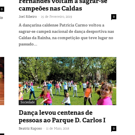
Fernandes voltam a sagrar-se
campeões nas Caldas
0
-
Joel Ribeiro
15 de Fevereiro, 2019
0
do
A dançarina caldense Patrícia Carmo voltou a
sagrar-se campeã nacional de dança desportiva nas
Caldas da Rainha, na competição que teve lugar no
passado...
Sociedade
Dança levou centenas de
pessoas ao Parque D. Carlos I
-
Beatriz Raposo
11 de Maio, 2018
0