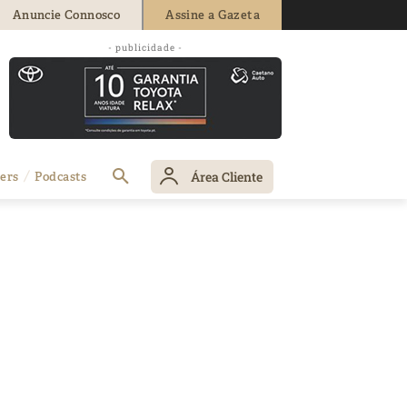
Anuncie Connosco
Assine a Gazeta
- publicidade -
Área Cliente
ers
Podcasts