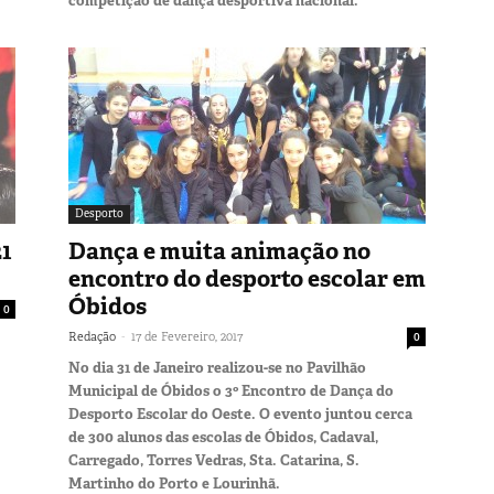
competição de dança desportiva nacional.
Desporto
21
Dança e muita animação no
encontro do desporto escolar em
Óbidos
0
-
Redação
17 de Fevereiro, 2017
0
No dia 31 de Janeiro realizou-se no Pavilhão
Municipal de Óbidos o 3º Encontro de Dança do
Desporto Escolar do Oeste. O evento juntou cerca
de 300 alunos das escolas de Óbidos, Cadaval,
Carregado, Torres Vedras, Sta. Catarina, S.
Martinho do Porto e Lourinhã.