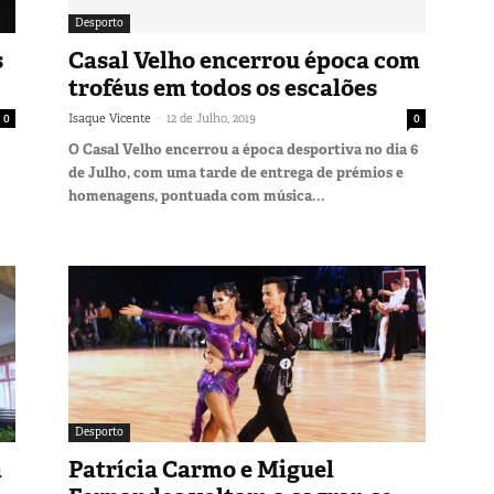
Desporto
s
Casal Velho encerrou época com
troféus em todos os escalões
-
0
Isaque Vicente
12 de Julho, 2019
0
O Casal Velho encerrou a época desportiva no dia 6
de Julho, com uma tarde de entrega de prémios e
homenagens, pontuada com música...
Desporto
á
Patrícia Carmo e Miguel